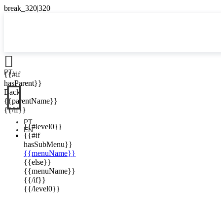

PT
{{#if

hasParent}}
Back
{{parentName}}
{{/if}}
PT
{{#level0}}
EN
{{#if
hasSubMenu}}
{{menuName}}
{{else}}
{{menuName}}
{{/if}}
{{/level0}}