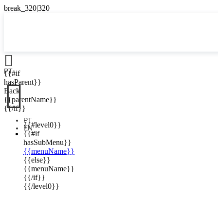

PT
{{#if

hasParent}}
Back
{{parentName}}
{{/if}}
PT
{{#level0}}
EN
{{#if
hasSubMenu}}
{{menuName}}
{{else}}
{{menuName}}
{{/if}}
{{/level0}}