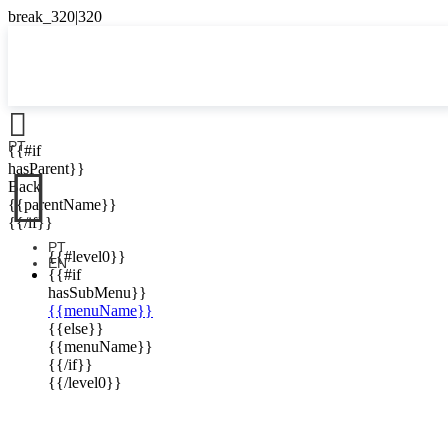

PT
{{#if

hasParent}}
Back
{{parentName}}
{{/if}}
PT
{{#level0}}
EN
{{#if
hasSubMenu}}
{{menuName}}
{{else}}
{{menuName}}
{{/if}}
{{/level0}}