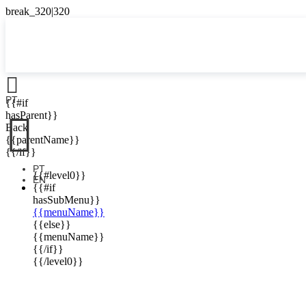

PT
{{#if

hasParent}}
Back
{{parentName}}
{{/if}}
PT
{{#level0}}
EN
{{#if
hasSubMenu}}
{{menuName}}
{{else}}
{{menuName}}
{{/if}}
{{/level0}}