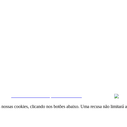
Quintela & Penalva Associados - Sociedade de Mediação Imobiliária, Lda. / AMI 6
|
Livro de Reclamações online
|
Termos e condições
|
Política de Privacidade
CRM e Sites Imobiliários por eGO Real Estate
nossas cookies, clicando nos botões abaixo. Uma recusa não limitará a 