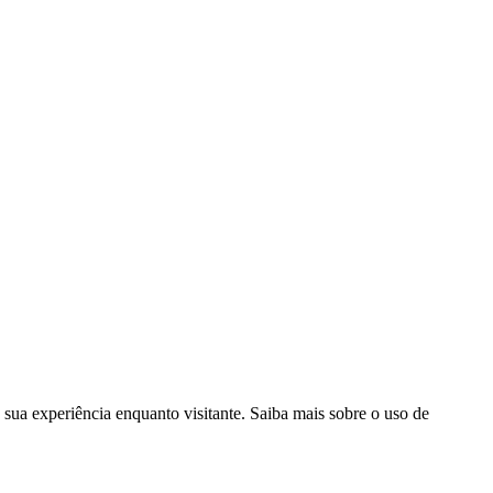
182
|
Política de Cookies
|
Gerir Dados
sua experiência enquanto visitante. Saiba mais sobre o uso de