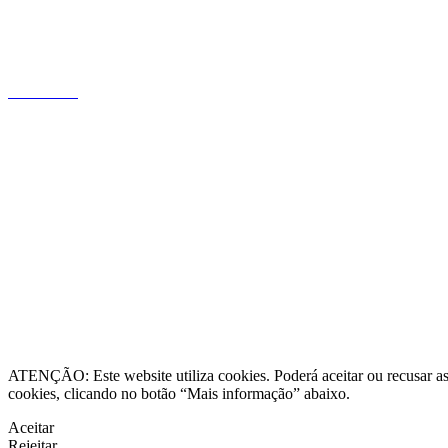
profundo conhecimento do mercado
português, focada na relação com o
cliente.
Saiba mais
Informação legal
Contacte-nos
Resolução Alternativa de Litígios
ATENÇÃO: Este website utiliza cookies. Poderá aceitar ou recusar as 
cookies, clicando no botão “Mais informação” abaixo.
Aceitar
Rejeitar