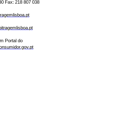
30 Fax: 218 807 038
tragemlisboa.pt
bitragemlisboa.pt
m Portal do
nsumidor.gov.pt
| Knight Frank é uma