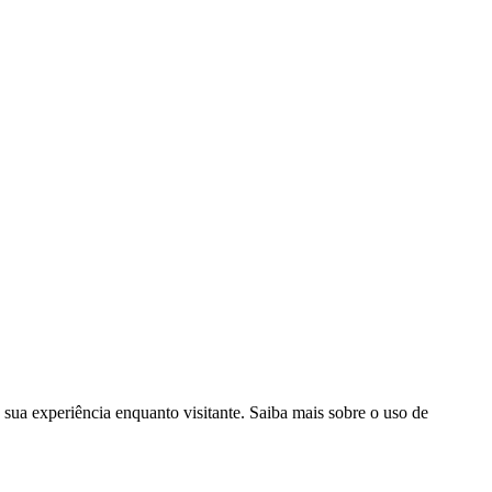
182
|
Política de Cookies
|
Gerir Dados
sua experiência enquanto visitante. Saiba mais sobre o uso de