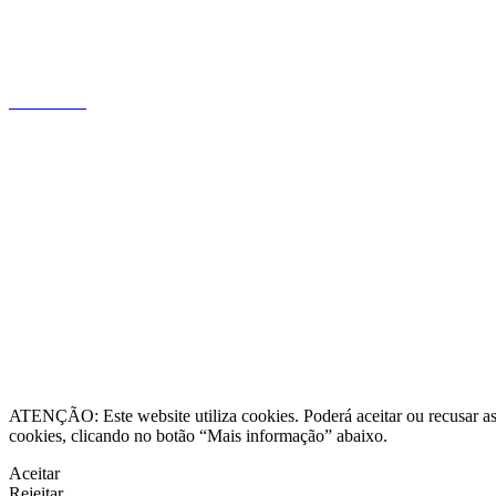
profundo conhecimento do mercado
português, focada na relação com o
cliente.
Saiba mais
Informação legal
Contacte-nos
Resolução Alternativa de Litígios
ATENÇÃO: Este website utiliza cookies. Poderá aceitar ou recusar as 
cookies, clicando no botão “Mais informação” abaixo.
Aceitar
Rejeitar