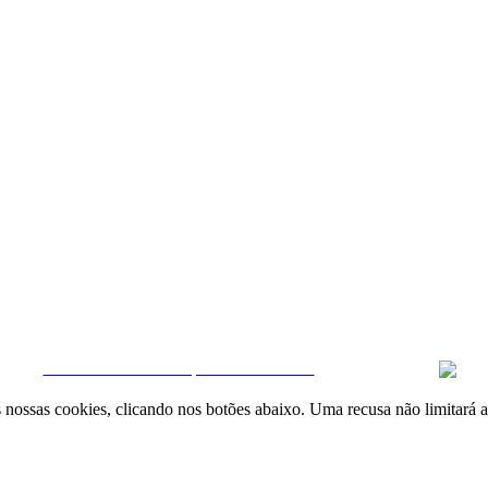
Quintela & Penalva Associados - Sociedade de Mediação Imobiliária, Lda. / AMI 6
|
Livro de Reclamações online
|
Termos e condições
|
Política de Privacidade
CRM e Sites Imobiliários por eGO Real Estate
nossas cookies, clicando nos botões abaixo. Uma recusa não limitará a 