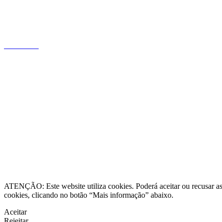
profundo conhecimento do mercado
português, focada na relação com o
cliente.
Saiba mais
Informação legal
Contacte-nos
Resolução Alternativa de Litígios
ATENÇÃO: Este website utiliza cookies. Poderá aceitar ou recusar as 
cookies, clicando no botão “Mais informação” abaixo.
Aceitar
Rejeitar