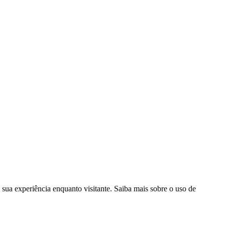
182
|
Política de Cookies
|
Gerir Dados
sua experiência enquanto visitante. Saiba mais sobre o uso de