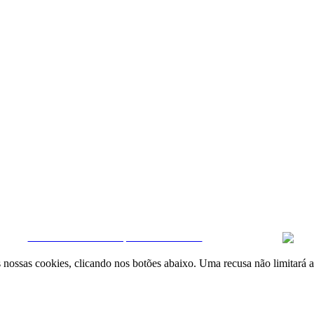
Quintela & Penalva Associados - Sociedade de Mediação Imobiliária, Lda. / AMI 6
|
Livro de Reclamações online
|
Termos e condições
|
Política de Privacidade
CRM e Sites Imobiliários por eGO Real Estate
nossas cookies, clicando nos botões abaixo. Uma recusa não limitará a 