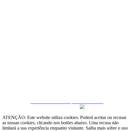
Quintela & Penalva Associados - Sociedade de
Mediação Imobiliária, Lda. / AMI 6182
Resolução Alternativa de Litígios
Livro de Reclamações online
Termos e condições
Política de Privacidade
Política de Cookies
Gerir Dados
CRM e Sites Imobiliários por eGO Real Estate
ATENÇÃO: Este website utiliza cookies. Poderá aceitar ou recusar
as nossas cookies, clicando nos botões abaixo. Uma recusa não
limitará a sua experiência enquanto visitante. Saiba mais sobre o uso